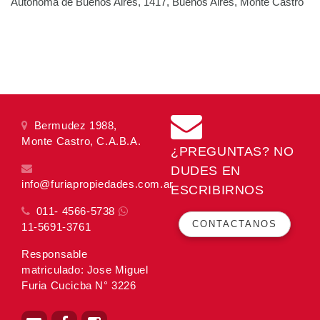
Autónoma de Buenos Aires, 1417, Buenos Aires, Monte Castro
Bermudez 1988,
Monte Castro, C.A.B.A.
¿PREGUNTAS? NO
DUDES EN
info@furiapropiedades.com.ar
ESCRIBIRNOS
011- 4566-5738
CONTACTANOS
11-5691-3761
Responsable
matriculado: Jose Miguel
Furia Cucicba N° 3226